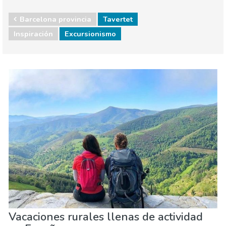
Barcelona provincia
Tavertet
Inspiración
Excursionismo
España
Agenda de eventos
Comida & Restaurantes
Compras
Deporte & aventura
Dónde quedarse
Familia & niños
Museos & Arte
Naturaleza & aire libre
Playas
Vida nocturna & Bares
Vacaciones rurales llenas de actividad