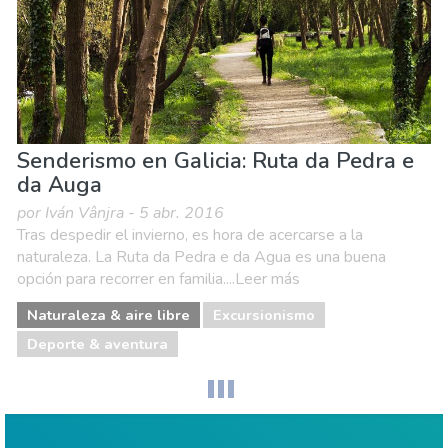
Senderismo en Galicia: Ruta da Pedra e
da Auga
por Iván Vânjra - 5 abr. 2016
Tras despedir el invierno, es hora de acercarse a la
naturaleza. La Ruta da Pedra e da Agua es una buena
opción para recorrer en familia....Leer más
Naturaleza & aire libre
Excursionismo
Deporte & aventura