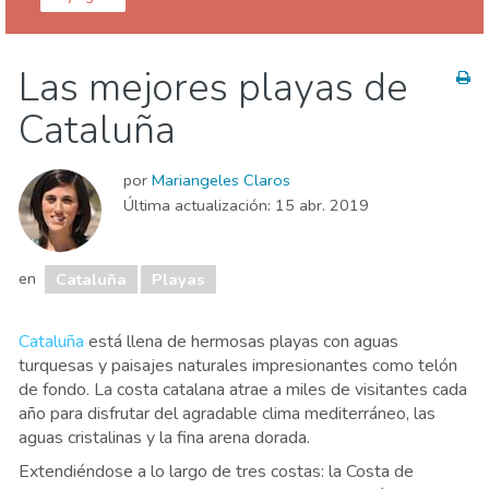
España
Cataluña
Las mejores playas de
Agenda de eventos
Comida & Restaurantes
Cataluña
Deporte & aventura
Dónde quedarse
Familia & niños
Museos & Arte
por
Mariangeles Claros
Naturaleza & aire libre
Playas
Última actualización:
15 abr. 2019
en
Cataluña
Playas
Cataluña
está llena de hermosas playas con aguas
turquesas y paisajes naturales impresionantes como telón
de fondo. La costa catalana atrae a miles de visitantes cada
año para disfrutar del agradable clima mediterráneo, las
aguas cristalinas y la fina arena dorada.
Extendiéndose a lo largo de tres costas: la Costa de