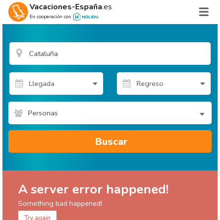
Vacaciones-España
.es
En cooperación con
Personas
Buscar
A server error happened!
Something bad happened!
Try again