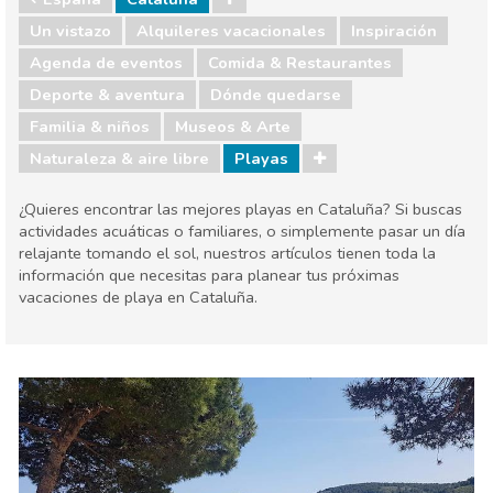
Un vistazo
Alquileres vacacionales
Inspiración
Agenda de eventos
Comida & Restaurantes
Deporte & aventura
Dónde quedarse
Familia & niños
Museos & Arte
Naturaleza & aire libre
Playas
¿Quieres encontrar las mejores playas en Cataluña? Si buscas
actividades acuáticas o familiares, o simplemente pasar un día
relajante tomando el sol, nuestros artículos tienen toda la
información que necesitas para planear tus próximas
vacaciones de playa en Cataluña.
España
Cataluña
Agenda de eventos
Comida & Restaurantes
Deporte & aventura
Dónde quedarse
Familia & niños
Museos & Arte