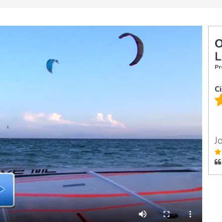
O
L
Pr
C
J