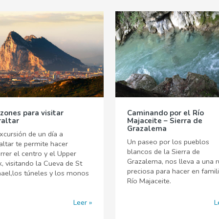
azones para visitar
Caminando por el Río
raltar
Majaceite – Sierra de
Grazalema
xcursión de un día a
Un paseo por los pueblos
altar te permite hacer
blancos de la Sierra de
rrer el centro y el Upper
Grazalema, nos lleva a una r
, visitando la Cueva de St
preciosa para hacer en famili
ael,los túneles y los monos
Río Majaceite.
Leer
L