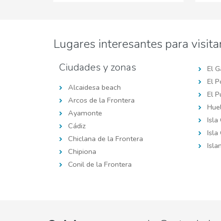
Lugares interesantes para visita
Ciudades y zonas
El G
El P
Alcaidesa beach
El P
Arcos de la Frontera
Hue
Ayamonte
Isla
Cádiz
Isla
Chiclana de la Frontera
Islan
Chipiona
Conil de la Frontera