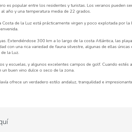
pero es popular entre los residentes y turistas. Los veranos pueden ser
l al año y una temperatura media de 22 grados.
a Costa de la Luz está prácticamente virgen y poco explotada por la l
ienvenida.
layas. Extendiéndose 300 km a lo largo de la costa Atlántica, las pla
ad con una rica variedad de fauna silvestre, algunas de ellas únicas 
de la Luz.
os y escuelas, y algunos excelentes campos de golf. Cuando estés aq
 un buen vino dulce o seco de la zona.
davía ofrece un verdadero estilo andaluz, tranquilidad e impresionan
quí