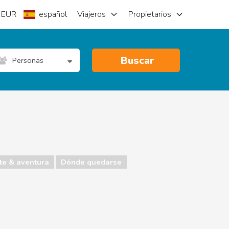
EUR
español
Viajeros
Propietarios
Buscar
Personas
te & aventura
Dónde quedarse