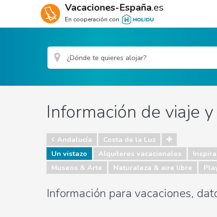
Vacaciones-España
.es
En cooperación con
Información de viaje y
Andalucía
Costa de la Luz
Un vistazo
Alquileres vacacionales
Inspira
Museos & Arte
Naturaleza & aire libre
Pla
Información para vacaciones, dato