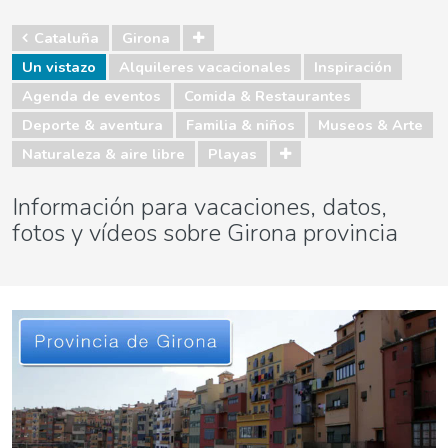
Cataluña
Girona
Un vistazo
Alquileres vacacionales
Inspiración
Agenda de eventos
Comida & Restaurantes
Deporte & aventura
Familia & niños
Museos & Arte
Naturaleza & aire libre
Playas
Información para vacaciones, datos,
fotos y vídeos sobre Girona provincia