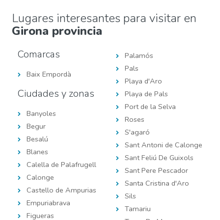
Lugares interesantes para visitar en
Girona provincia
Comarcas
Palamós
Pals
Baix Empordà
Playa d'Aro
Ciudades y zonas
Playa de Pals
Port de la Selva
Banyoles
Roses
Begur
S'agaró
Besalú
Sant Antoni de Calonge
Blanes
Sant Feliú De Guixols
Calella de Palafrugell
Sant Pere Pescador
Calonge
Santa Cristina d'Aro
Castello de Ampurias
Sils
Empuriabrava
Tamariu
Figueras