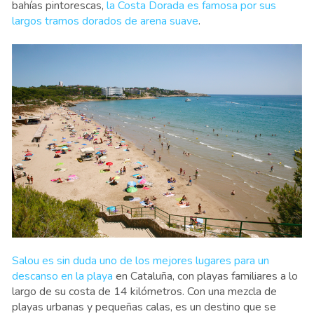
bahías pintorescas,
la Costa Dorada es famosa por sus
largos tramos dorados de arena suave
.
Salou es sin duda uno de los mejores lugares para un
descanso en la playa
en Cataluña, con playas familiares a lo
largo de su costa de 14 kilómetros. Con una mezcla de
playas urbanas y pequeñas calas, es un destino que se