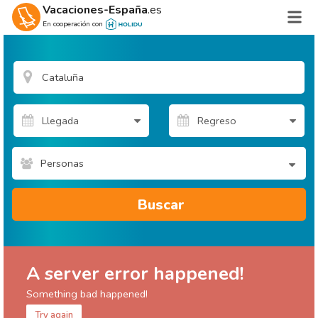
Vacaciones-España
.es
En cooperación con
Personas
Buscar
A server error happened!
Something bad happened!
Try again