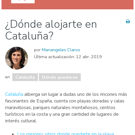
España
Cataluña
¿Dónde alojarte en
Agenda de eventos
Comida & Restaurantes
Cataluña?
Deporte & aventura
Dónde quedarse
Familia & niños
Museos & Arte
por
Mariangeles Claros
Naturaleza & aire libre
Playas
Última actualización:
12 abr. 2019
en
Cataluña
Dónde quedarse
Cataluña
alberga sin lugar a dudas uno de los rincones más
fascinantes de España, cuenta con playas doradas y calas
maravillosas, parques naturales montañosos, centros
turísticos en la costa y una gran cantidad de lugares de
interés cultural.
Los mejores sitios donde quedarte en la playa