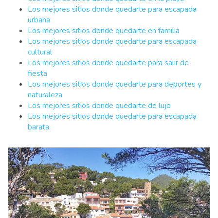
Los mejores sitios donde quedarte para escapada
urbana
Los mejores sitios donde quedarte en familia
Los mejores sitios donde quedarte para escapada
cultural
Los mejores sitios donde quedarte para salir de
fiesta
Los mejores sitios donde quedarte para deportes y
naturaleza
Los mejores sitios donde quedarte de lujo
Los mejores sitios donde quedarte para escapada
barata