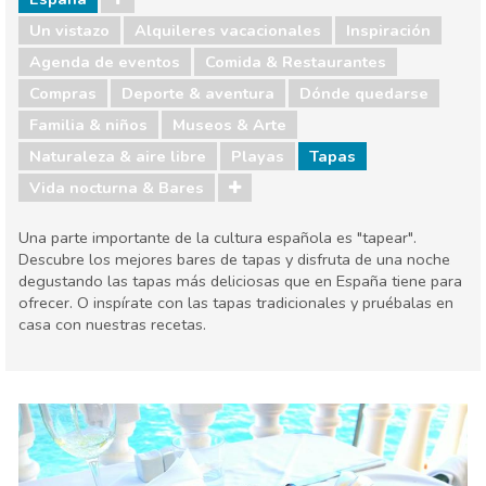
Un vistazo
Alquileres vacacionales
Inspiración
Agenda de eventos
Comida & Restaurantes
Compras
Deporte & aventura
Dónde quedarse
Familia & niños
Museos & Arte
Naturaleza & aire libre
Playas
Tapas
Vida nocturna & Bares
Una parte importante de la cultura española es "tapear".
Descubre los mejores bares de tapas y disfruta de una noche
degustando las tapas más deliciosas que en España tiene para
ofrecer. O inspírate con las tapas tradicionales y pruébalas en
casa con nuestras recetas.
España
Agenda de eventos
Comida & Restaurantes
Compras
Deporte & aventura
Dónde quedarse