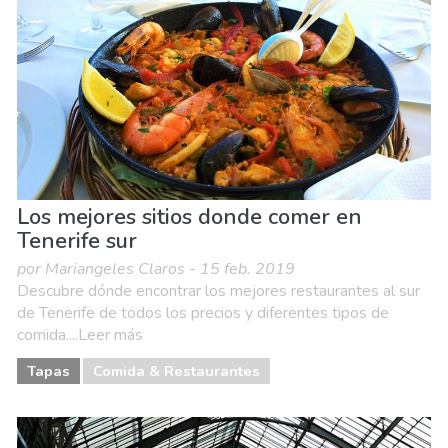
Familia & niños
Museos & Arte
Naturaleza & aire libre
Playas
Vida nocturna & Bares
Los mejores sitios donde comer en
Tenerife sur
por Mariangeles Claros - 15 feb. 2019
Descubre dónde encontrar los mejores restaurantes al sur
de Tenerife de todos los precios y diferentes tipos de
comida....Leer más
Tapas
Comida & Restaurantes